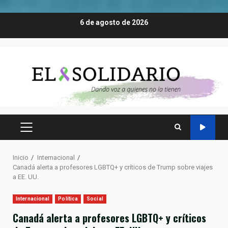
Saltar
6 de agosto de 2026
al
contenido
MENÚ
PRINCIPAL
Inicio
Internacional
Canadá alerta a profesores LGBTQ+ y críticos de Trump sobre viajes
a EE. UU.
Internacional
Política
Social
Canadá alerta a profesores LGBTQ+ y críticos