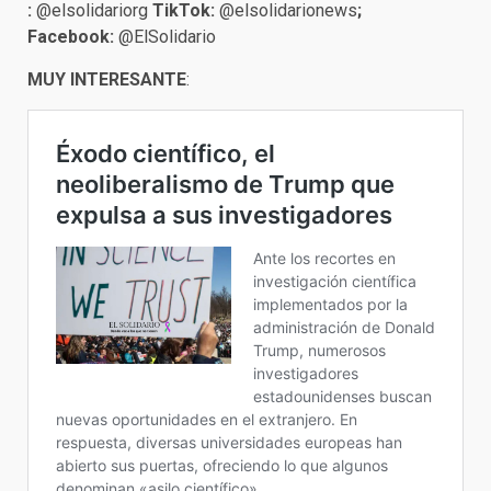
:
@elsolidariorg
TikTok:
@elsolidarionews
;
Facebook:
@ElSolidario
MUY INTERESANTE
: