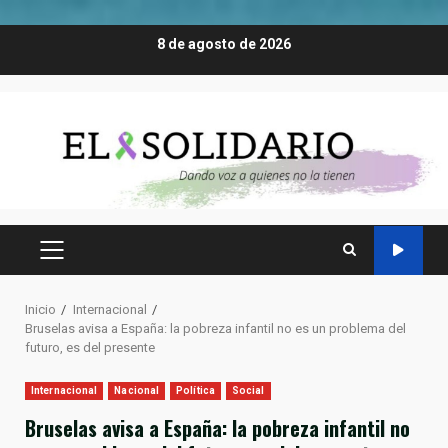
Saltar
8 de agosto de 2026
al
contenido
MENÚ
PRINCIPAL
Inicio
Internacional
Bruselas avisa a España: la pobreza infantil no es un problema del
futuro, es del presente
Internacional
Nacional
Política
Social
Bruselas avisa a España: la pobreza infantil no