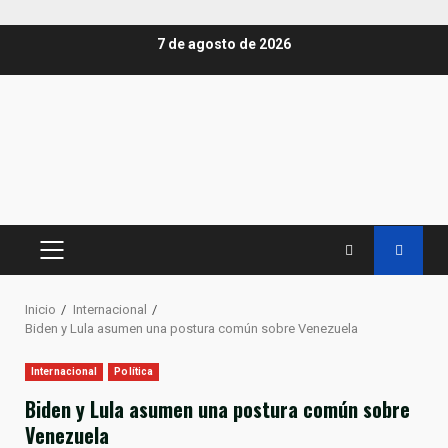
Saltar
7 de agosto de 2026
al
contenido
MENÚ
PRINCIPAL
Inicio
Internacional
Biden y Lula asumen una postura común sobre Venezuela
Internacional
Política
Biden y Lula asumen una postura común sobre
Venezuela