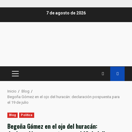
Saltar
7 de agosto de 2026
al
contenido
MENÚ
PRINCIPAL
Inicio
Blog
Begoña Gómez en el ojo del huracán: declaración pospuesta para
el 19 de julio
Blog
Política
Begoña Gómez en el ojo del huracán: