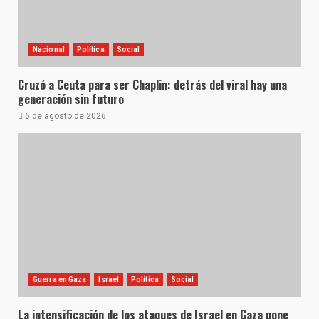
Nacional
Política
Social
Cruzó a Ceuta para ser Chaplin: detrás del viral hay una
generación sin futuro
6 de agosto de 2026
Guerra en Gaza
Israel
Política
Social
La intensificación de los ataques de Israel en Gaza pone