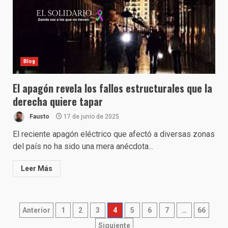
Blog
El apagón revela los fallos estructurales que la
derecha quiere tapar
Fausto
17 de junio de 2025
El reciente apagón eléctrico que afectó a diversas zonas
del país no ha sido una mera anécdota...
Leer Más
Paginación
Anterior
1
2
3
4
5
6
7
…
66
Siguiente