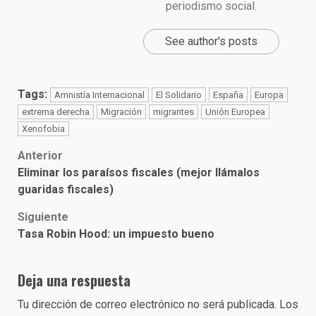
periodismo social.
See author's posts
Tags:
Amnistía Internacional
El Solidario
España
Europa
extrema derecha
Migración
migrantes
Unión Europea
Xenofobia
Post
Anterior
Eliminar los paraísos fiscales (mejor llámalos
navigation
guaridas fiscales)
Siguiente
Tasa Robin Hood: un impuesto bueno
Deja una respuesta
Tu dirección de correo electrónico no será publicada.
Los