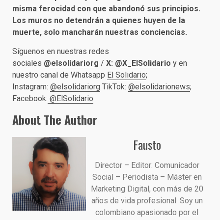
misma ferocidad con que abandonó sus principios.
Los muros no detendrán a quienes huyen de la
muerte, solo mancharán nuestras conciencias.
Síguenos en nuestras redes
sociales
@elsolidariorg
/
X:
@X_ElSolidario
y en
nuestro canal de Whatsapp
El Solidario
;
Instagram:
@elsolidariorg
TikTok:
@elsolidarionews
;
Facebook:
@ElSolidario
About The Author
Fausto
Director – Editor: Comunicador
Social – Periodista – Máster en
Marketing Digital, con más de 20
años de vida profesional. Soy un
colombiano apasionado por el