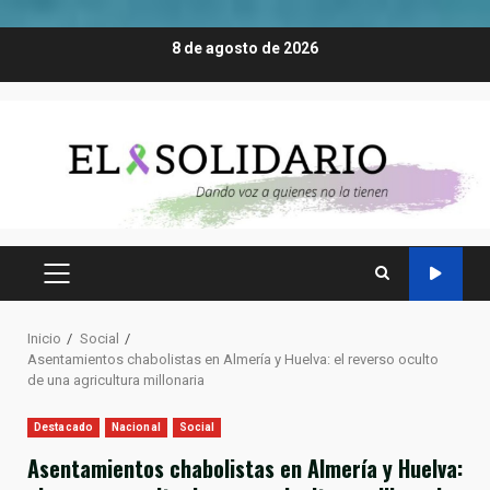
Saltar
8 de agosto de 2026
al
contenido
MENÚ
PRINCIPAL
Inicio
Social
Asentamientos chabolistas en Almería y Huelva: el reverso oculto
de una agricultura millonaria
Destacado
Nacional
Social
Asentamientos chabolistas en Almería y Huelva: