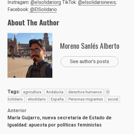
Instragam:
@elsolidariorg
TikTok:
@elsolidarionews
;
Facebook:
@ElSolidario
About The Author
Moreno Sanlés Alberto
See author's posts
Tags:
agricultura
Andalucía
derechos humanos
El
Solidario
elsolidario
España
Personas migrantes
social
Post
Anterior
María Guijarro, nueva secretaria de Estado de
navigation
Igualdad: apuesta por políticas feministas