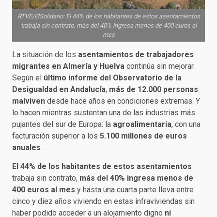
RTVE/ElSolidario: El 44% de los habitantes de estos asentamientos
trabaja sin contrato, más del 40% ingresa menos de 400 euros al
mes
La situación de los
asentamientos de trabajadores
migrantes en Almería y Huelva
continúa sin mejorar.
Según el
último informe del Observatorio de la
Desigualdad en Andalucía
,
más de 12.000 personas
malviven
desde hace años en condiciones extremas. Y
lo hacen mientras sustentan una de las industrias más
pujantes del sur de Europa: la
agroalimentaria
, con una
facturación superior a los
5.100 millones de euros
anuales
.
El 44% de los habitantes de estos asentamientos
trabaja sin contrato,
más del 40% ingresa menos de
400 euros al mes
y hasta una cuarta parte lleva entre
cinco y diez años viviendo en estas infraviviendas sin
haber podido acceder a un alojamiento digno
ni