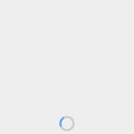
y familias
es
fundamental
para crear
entornos seguros y lib
g
/
X:
@X_ElSolidario
y en nuestro canal de Whatsapp
El Solida
 Facebook:
@ElSolidario
ón adulta es diagnóstica con TDAH: ¿cómo
a
ales y graduada en psicología. Enamorada de la lectura, una devo