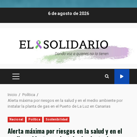
Saltar
6 de agosto de 2026
al
contenido
MENÚ
PRINCIPAL
Inicio
Política
Alerta máxima por riesgos en la salud y en el medio ambiente por
instalar la planta de gas en el Puerto de La Luz en Canarias
Nacional
Política
Sostenibilidad
Alerta máxima por riesgos en la salud y en el