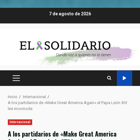
Saltar
7 de agosto de 2026
al
contenido
MENÚ
PRINCIPAL
Inicio
Internacional
A los partidarios de «Make Great America Again» el Papa León XIV
les incomoda
Internacional
A los partidarios de «Make Great America