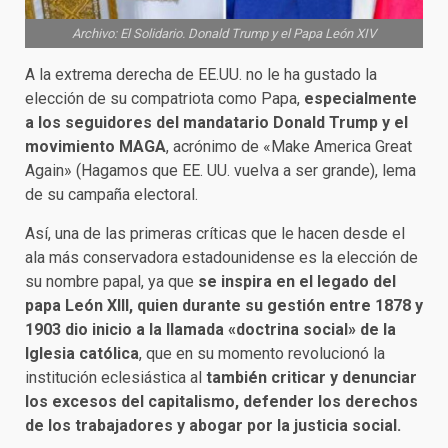
Archivo: El Solidario. Donald Trump y el Papa León XIV
A la extrema derecha de EE.UU. no le ha gustado la
elección de su compatriota como Papa,
especialmente
a los seguidores del mandatario Donald Trump y el
movimiento MAGA
, acrónimo de «Make America Great
Again» (Hagamos que EE. UU. vuelva a ser grande), lema
de su campaña electoral.
Así, una de las primeras críticas que le hacen desde el
ala más conservadora estadounidense es la elección de
su nombre papal, ya que
se inspira en el legado del
papa León XIII, quien durante su gestión entre 1878 y
1903 dio inicio a la llamada «doctrina social» de la
Iglesia católica
, que en su momento revolucionó la
institución eclesiástica al
también criticar y denunciar
los excesos del capitalismo, defender los derechos
de los trabajadores y abogar por la justicia social.