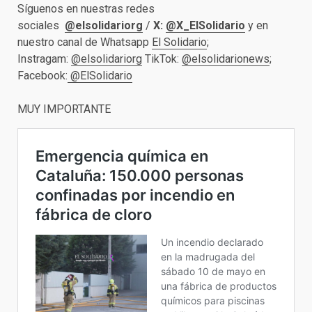
Síguenos en nuestras redes
sociales
@elsolidariorg
/
X:
@X_ElSolidario
y en
nuestro canal de Whatsapp
El Solidario
;
Instragam:
@elsolidariorg
TikTok:
@elsolidarionews
;
Facebook:
@ElSolidario
MUY IMPORTANTE