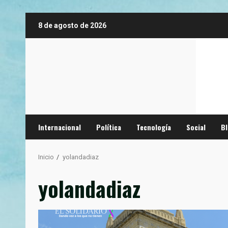
Saltar
8 de agosto de 2026
al
contenido
Internacional
Política
Tecnología
Social
B
Inicio
yolandadiaz
yolandadiaz