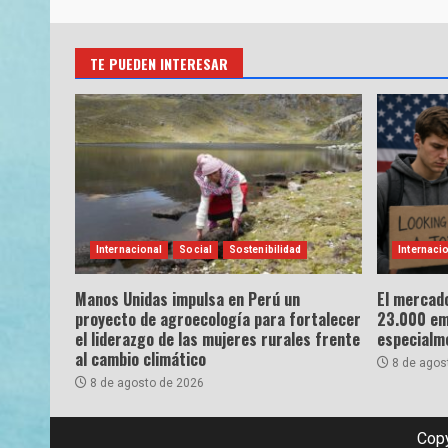
TE PUEDEN INTERESAR
Internacional
Social
Sostenibilidad
Internaci
Manos Unidas impulsa en Perú un
El mercado
proyecto de agroecología para fortalecer
23.000 emp
el liderazgo de las mujeres rurales frente
especialme
al cambio climático
8 de agos
8 de agosto de 2026
Copy