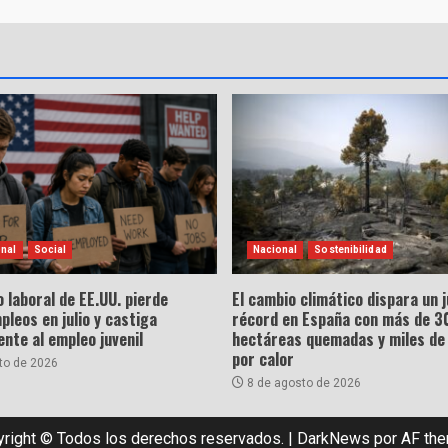
onal
Social
Nacional
Sostenibilidad
 laboral de EE.UU. pierde
El cambio climático dispara un j
leos en julio y castiga
récord en España con más de 3
nte al empleo juvenil
hectáreas quemadas y miles de
por calor
to de 2026
8 de agosto de 2026
right © Todos los derechos reservados.
|
DarkNews
por AF th