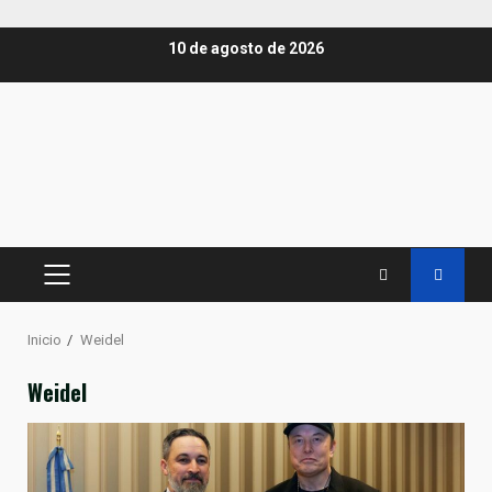
Saltar
10 de agosto de 2026
al
contenido
MENÚ
PRINCIPAL
Inicio
Weidel
Weidel