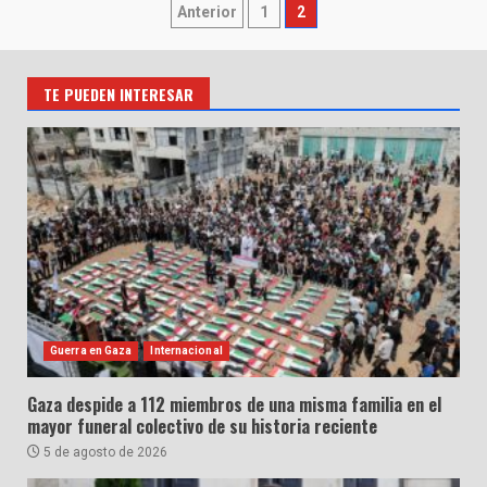
Paginación
Anterior
1
2
de
entradas
TE PUEDEN INTERESAR
Guerra en Gaza
Internacional
Gaza despide a 112 miembros de una misma familia en el
mayor funeral colectivo de su historia reciente
5 de agosto de 2026