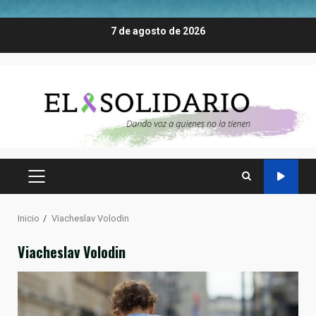
Saltar
7 de agosto de 2026
al
contenido
MENÚ
PRINCIPAL
Inicio
Viacheslav Volodin
Viacheslav Volodin