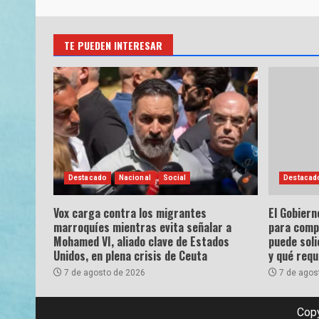
TE PUEDEN INTERESAR
Destacado
Nacional
Social
Destacad
Vox carga contra los migrantes
El Gobiern
marroquíes mientras evita señalar a
para comp
Mohamed VI, aliado clave de Estados
puede soli
Unidos, en plena crisis de Ceuta
y qué requ
7 de agosto de 2026
7 de agos
Copy