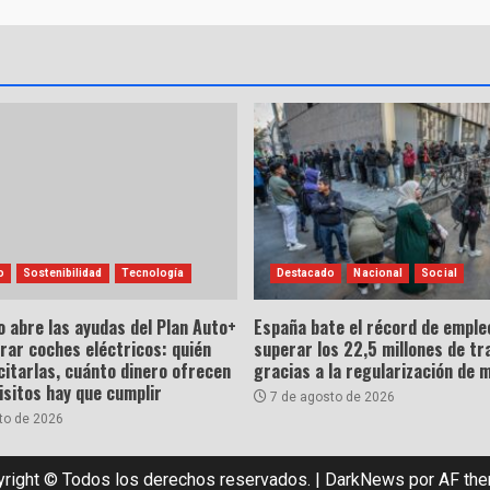
o
Sostenibilidad
Tecnología
Destacado
Nacional
Social
o abre las ayudas del Plan Auto+
España bate el récord de empleo
rar coches eléctricos: quién
superar los 22,5 millones de tr
citarlas, cuánto dinero ofrecen
gracias a la regularización de 
isitos hay que cumplir
7 de agosto de 2026
to de 2026
right © Todos los derechos reservados.
|
DarkNews
por AF th