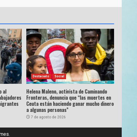
Destacado
Social
 al
Helena Maleno, activista de Caminando
abajadores
Fronteras, denuncia que “las muertes en
migrantes
Ceuta están haciendo ganar mucho dinero
a algunas personas”
7 de agosto de 2026
emes.