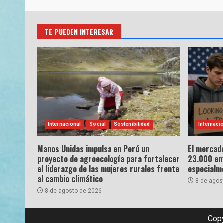
TE PUEDEN INTERESAR
Internacional
Social
Sostenibilidad
Internaci
Manos Unidas impulsa en Perú un
El mercado
proyecto de agroecología para fortalecer
23.000 emp
el liderazgo de las mujeres rurales frente
especialme
al cambio climático
8 de agos
8 de agosto de 2026
Copy