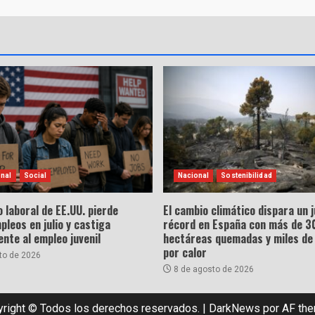
onal
Social
Nacional
Sostenibilidad
 laboral de EE.UU. pierde
El cambio climático dispara un j
leos en julio y castiga
récord en España con más de 3
nte al empleo juvenil
hectáreas quemadas y miles de
por calor
to de 2026
8 de agosto de 2026
right © Todos los derechos reservados.
|
DarkNews
por AF th