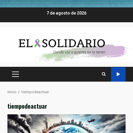
Saltar
7 de agosto de 2026
al
contenido
MENÚ
PRINCIPAL
Inicio
tiempodeactuar
tiempodeactuar