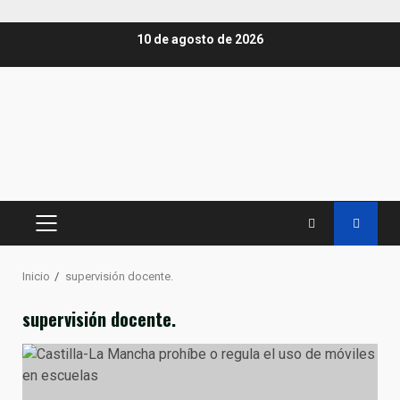
Saltar
10 de agosto de 2026
al
contenido
MENÚ
PRINCIPAL
Inicio
supervisión docente.
supervisión docente.