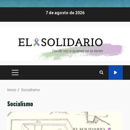
Saltar
7 de agosto de 2026
al
contenido
MENÚ
PRINCIPAL
Inicio
Socialismo
Socialismo