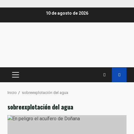
Saltar
10 de agosto de 2026
al
contenido
MENÚ
PRINCIPAL
Inicio
sobreexplotación del agua
sobreexplotación del agua