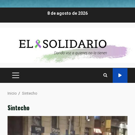
Saltar
8 de agosto de 2026
al
contenido
MENÚ
PRINCIPAL
Inicio
Sintecho
Sintecho