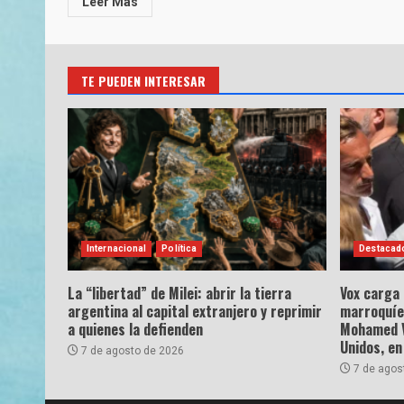
Leer Más
TE PUEDEN INTERESAR
Internacional
Política
Destacad
La “libertad” de Milei: abrir la tierra
Vox carga
argentina al capital extranjero y reprimir
marroquíe
a quienes la defienden
Mohamed VI
Unidos, en
7 de agosto de 2026
7 de agos