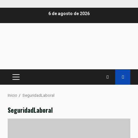
Saltar
6 de agosto de 2026
al
contenido
MENÚ
PRINCIPAL
Inicio
SeguridadLaboral
SeguridadLaboral