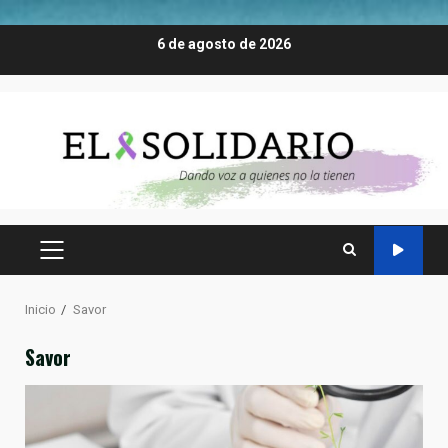
Saltar
6 de agosto de 2026
al
contenido
MENÚ
PRINCIPAL
Inicio
Savor
Savor