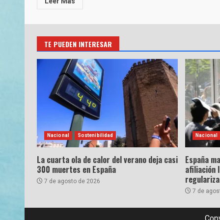
Leer Más
TE PUEDEN INTERESAR
Nacional
Sostenibilidad
Nacional
La cuarta ola de calor del verano deja casi
España ma
300 muertes en España
afiliación 
regulariz
7 de agosto de 2026
7 de agos
Copy