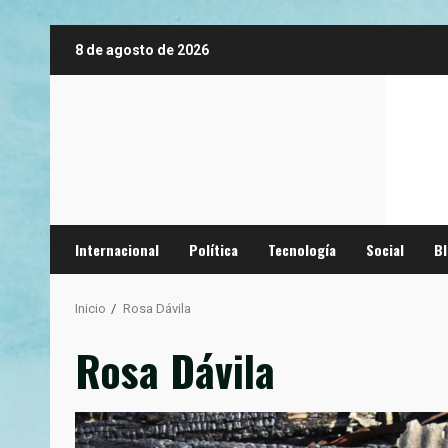
Saltar
8 de agosto de 2026
al
contenido
Internacional
Política
Tecnología
Social
B
Inicio
Rosa Dávila
Rosa Dávila