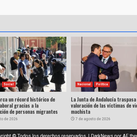
Social
Nacional
Política
rca un récord histórico de
La Junta de Andalucía traspasa 
laboral gracias a la
valoración de las víctimas de vi
ación de personas migrantes
machista
to de 2026
7 de agosto de 2026
right © Todos los derechos reservados.
|
DarkNews
por AF th