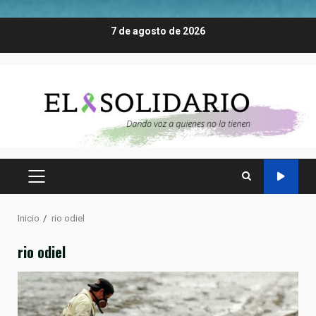
Saltar
7 de agosto de 2026
al
contenido
MENÚ
PRINCIPAL
Inicio
rio odiel
rio odiel