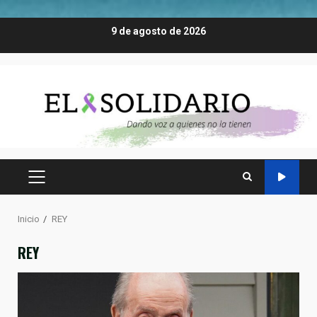
Saltar
9 de agosto de 2026
al
contenido
MENÚ
PRINCIPAL
Inicio
REY
REY