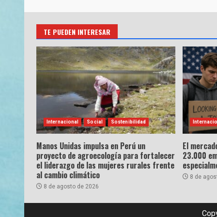
TE PUEDEN INTERESAR
Internacional
Social
Sostenibilidad
Internaci
Manos Unidas impulsa en Perú un
El mercado
proyecto de agroecología para fortalecer
23.000 emp
el liderazgo de las mujeres rurales frente
especialme
al cambio climático
8 de agos
8 de agosto de 2026
Copy