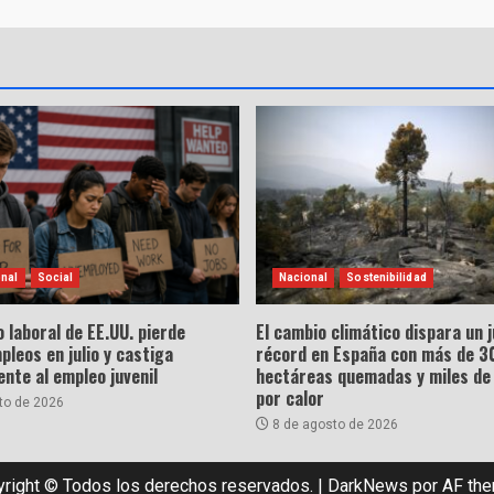
onal
Social
Nacional
Sostenibilidad
 laboral de EE.UU. pierde
El cambio climático dispara un j
leos en julio y castiga
récord en España con más de 3
nte al empleo juvenil
hectáreas quemadas y miles de
por calor
to de 2026
8 de agosto de 2026
right © Todos los derechos reservados.
|
DarkNews
por AF th