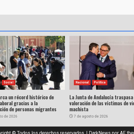
Social
Nacional
Política
rca un récord histórico de
La Junta de Andalucía traspasa 
laboral gracias a la
valoración de las víctimas de vi
ación de personas migrantes
machista
to de 2026
7 de agosto de 2026
right © Todos los derechos reservados.
|
DarkNews
por AF th