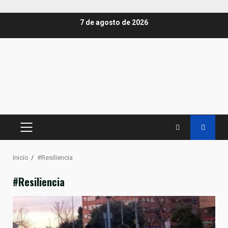
Saltar
7 de agosto de 2026
al
contenido
MENÚ
PRINCIPAL
Inicio
#Resiliencia
#Resiliencia