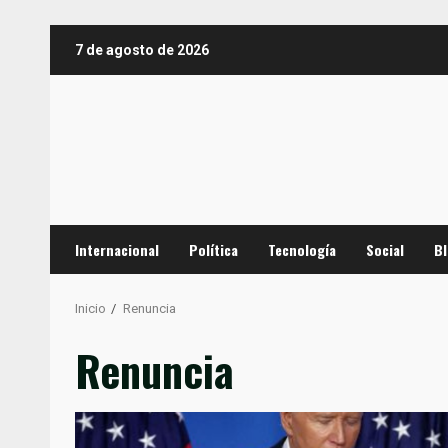
Saltar
7 de agosto de 2026
al
contenido
Internacional
Política
Tecnología
Social
B
Inicio
Renuncia
Renuncia