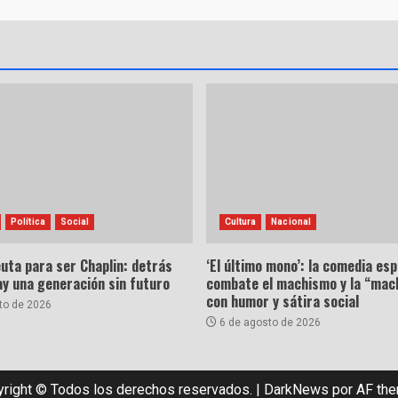
Política
Social
Cultura
Nacional
uta para ser Chaplin: detrás
‘El último mono’: la comedia es
hay una generación sin futuro
combate el machismo y la “mac
con humor y sátira social
to de 2026
6 de agosto de 2026
right © Todos los derechos reservados.
|
DarkNews
por AF th