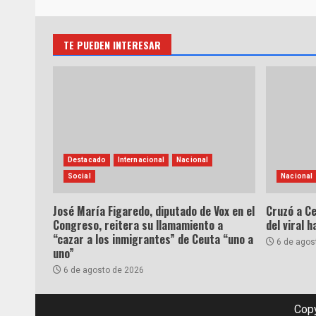
TE PUEDEN INTERESAR
Destacado
Internacional
Nacional
Social
Nacional
José María Figaredo, diputado de Vox en el
Cruzó a Ce
Congreso, reitera su llamamiento a
del viral 
“cazar a los inmigrantes” de Ceuta “uno a
6 de agos
uno”
6 de agosto de 2026
Copy