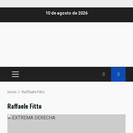
Saltar
10 de agosto de 2026
al
contenido
MENÚ
PRINCIPAL
Inicio
Raffaele Fitto
Raffaele Fitto