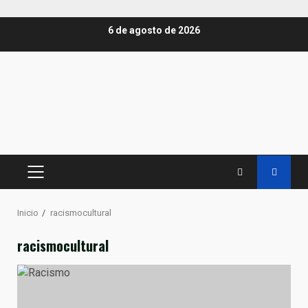
Saltar
6 de agosto de 2026
al
contenido
MENÚ
PRINCIPAL
Inicio
racismocultural
racismocultural