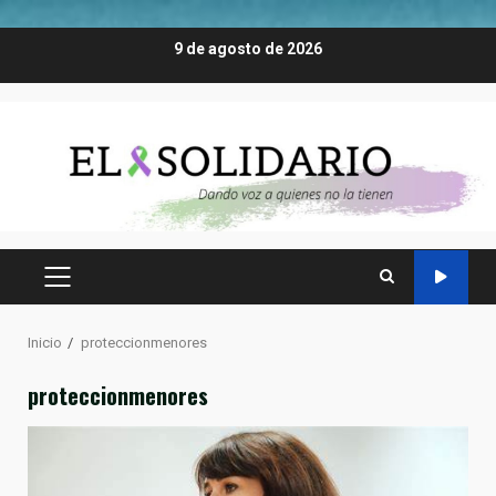
Saltar
9 de agosto de 2026
al
contenido
MENÚ
PRINCIPAL
Inicio
proteccionmenores
proteccionmenores