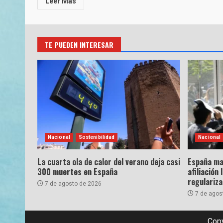
Leer Más
TE PUEDEN INTERESAR
Nacional
Sostenibilidad
Nacional
La cuarta ola de calor del verano deja casi
España ma
300 muertes en España
afiliación 
regulariz
7 de agosto de 2026
7 de agos
Copy