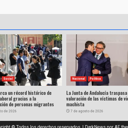
Social
Nacional
Política
rca un récord histórico de
La Junta de Andalucía traspasa 
laboral gracias a la
valoración de las víctimas de vi
ación de personas migrantes
machista
to de 2026
7 de agosto de 2026
right © Todos los derechos reservados.
|
DarkNews
por AF th