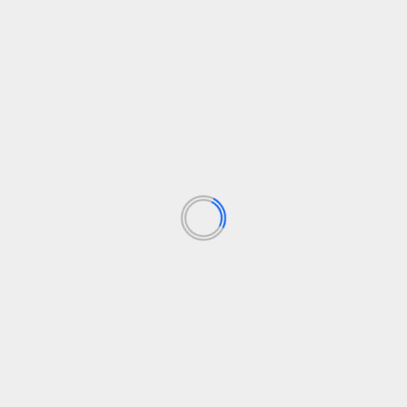
Blog
Sostenibilidad
Testigos y 112 contra hidrocarburos vertidos
en las playas de Valencia
elsolidario.com
17 de julio de 2024
Descubre como, gracias a la llamada de unos testigos
al 112, se puso en marcha la maquinaria...
Leer Más