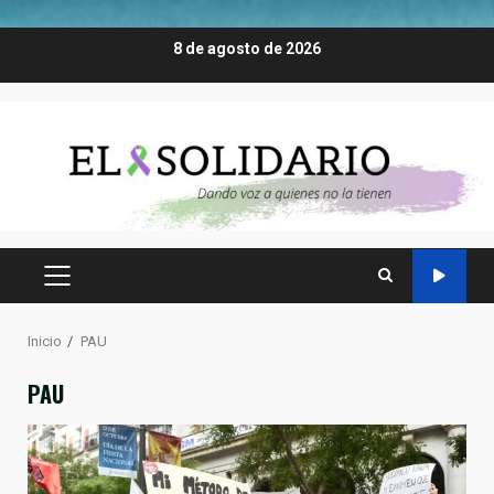
Saltar
8 de agosto de 2026
al
contenido
MENÚ
PRINCIPAL
Inicio
PAU
PAU