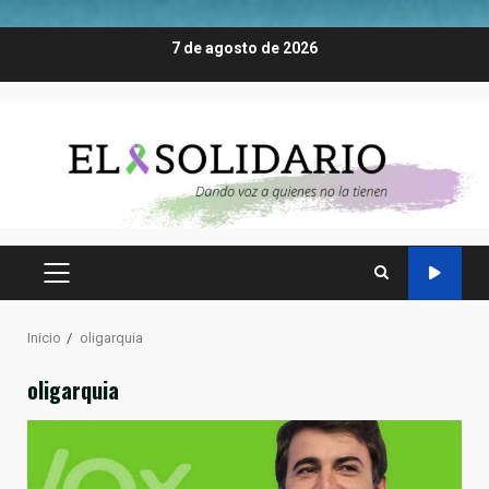
Saltar
7 de agosto de 2026
al
contenido
MENÚ
PRINCIPAL
Inicio
oligarquia
oligarquia