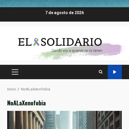
Saltar
7 de agosto de 2026
al
contenido
MENÚ
PRINCIPAL
Inicio
NoALaXenofobia
NoALaXenofobia