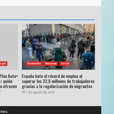
ogía
Destacado
Nacional
Social
 Plan Auto+
España bate el récord de empleo al
: quién
superar los 22,5 millones de trabajadores
ro ofrecen
gracias a la regularización de migrantes
r
7 de agosto de 2026
emes.