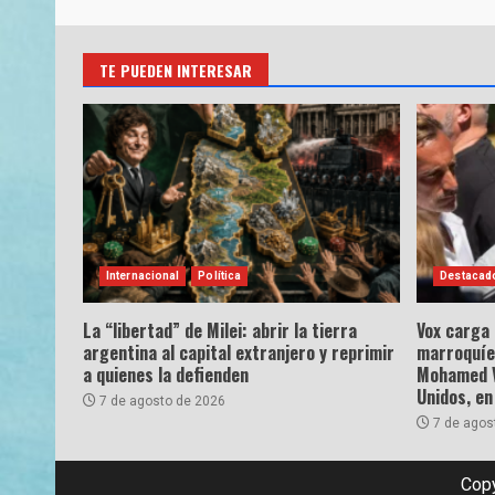
TE PUEDEN INTERESAR
Internacional
Política
Destacad
La “libertad” de Milei: abrir la tierra
Vox carga
argentina al capital extranjero y reprimir
marroquíe
a quienes la defienden
Mohamed VI
Unidos, en
7 de agosto de 2026
7 de agos
Copy