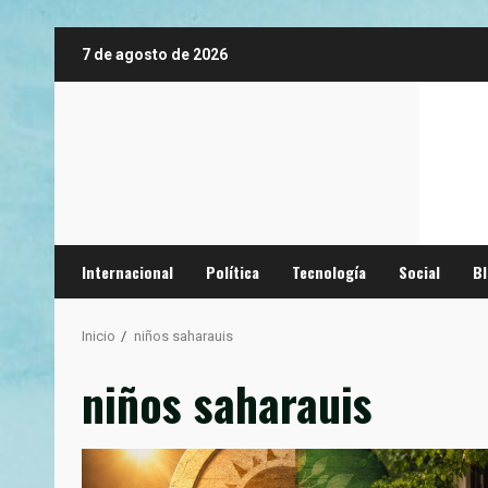
Saltar
7 de agosto de 2026
al
contenido
Internacional
Política
Tecnología
Social
B
Inicio
niños saharauis
niños saharauis