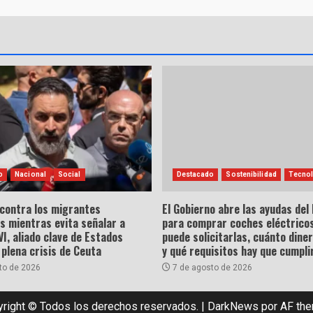
o
Nacional
Social
Destacado
Sostenibilidad
Tecnol
 contra los migrantes
El Gobierno abre las ayudas del
s mientras evita señalar a
para comprar coches eléctricos
, aliado clave de Estados
puede solicitarlas, cuánto dine
 plena crisis de Ceuta
y qué requisitos hay que cumpli
to de 2026
7 de agosto de 2026
right © Todos los derechos reservados.
|
DarkNews
por AF th