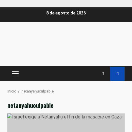
Saltar
8 de agosto de 2026
al
contenido
MENÚ
PRINCIPAL
Inicio
netanyahuculpable
netanyahuculpable