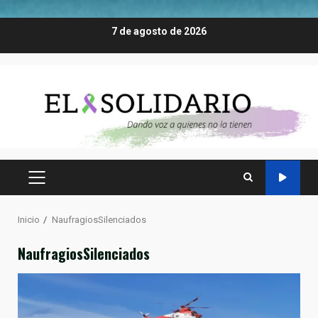
Saltar
7 de agosto de 2026
al
contenido
MENÚ
PRINCIPAL
Inicio
NaufragiosSilenciados
NaufragiosSilenciados