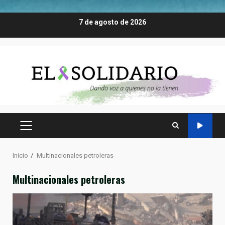
Saltar
7 de agosto de 2026
al
contenido
MENÚ
PRINCIPAL
Inicio
Multinacionales petroleras
Multinacionales petroleras