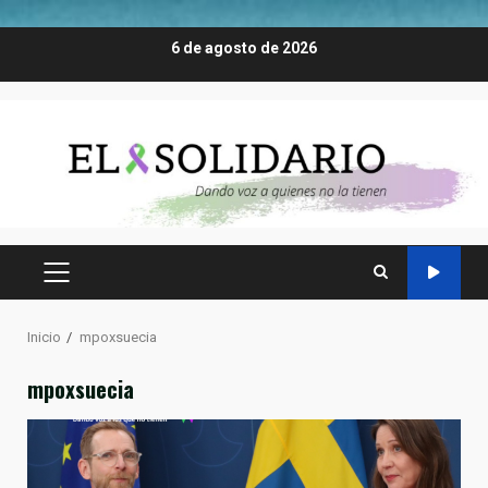
Saltar
6 de agosto de 2026
al
contenido
MENÚ
PRINCIPAL
Inicio
mpoxsuecia
mpoxsuecia