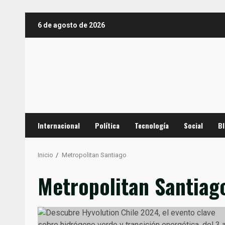
Saltar
6 de agosto de 2026
al
contenido
Internacional
Política
Tecnología
Social
B
Inicio
Metropolitan Santiago
Metropolitan Santiag