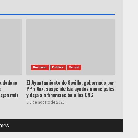
Nacional
Política
Social
ciudadana
El Ayuntamiento de Sevilla, gobernado por
s
PP y Vox, suspende las ayudas municipales
dejan más
y deja sin financiación a las ONG
6 de agosto de 2026
emes.