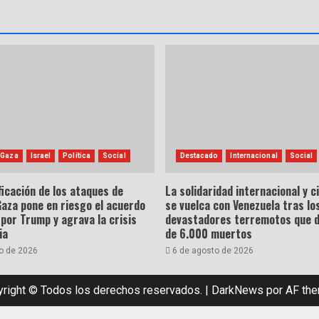
 Gaza
Israel
Política
Social
Destacado
Internacional
Social
ficación de los ataques de
La solidaridad internacional y 
Gaza pone en riesgo el acuerdo
se vuelca con Venezuela tras lo
por Trump y agrava la crisis
devastadores terremotos que 
ia
de 6.000 muertos
o de 2026
6 de agosto de 2026
right © Todos los derechos reservados.
|
DarkNews
por AF th