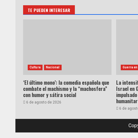
TE PUEDEN INTERESAR
Cultura
Nacional
Guerra en
‘El último mono’: la comedia española que
La intensi
combate el machismo y la “machosfera”
Israel en 
con humor y sátira social
impulsado 
humanitar
6 de agosto de 2026
6 de agost
Copy