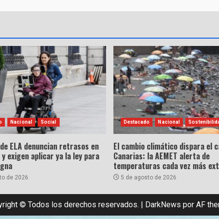
o
Nacional
Social
Destacado
Nacional
Sostenibilid
 de ELA denuncian retrasos en
El cambio climático dispara el c
 y exigen aplicar ya la ley para
Canarias: la AEMET alerta de
igna
temperaturas cada vez más ex
to de 2026
5 de agosto de 2026
right © Todos los derechos reservados.
|
DarkNews
por AF th