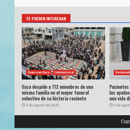
TE PUEDEN INTERESAR
Guerra en Gaza
Internacional
Destacad
Gaza despide a 112 miembros de una
Pacientes
misma familia en el mayor funeral
las ayudas
colectivo de su historia reciente
una vida d
5 de agosto de 2026
5 de agos
Copy