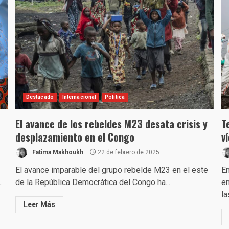
Destacado
Internacional
Política
El avance de los rebeldes M23 desata crisis y
T
desplazamiento en el Congo
v
Fatima Makhoukh
22 de febrero de 2025
El avance imparable del grupo rebelde M23 en el este
En
.
de la República Democrática del Congo ha...
en
la
Leer Más