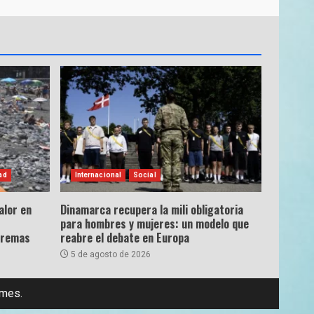
ad
Internacional
Social
alor en
Dinamarca recupera la mili obligatoria
para hombres y mujeres: un modelo que
tremas
reabre el debate en Europa
5 de agosto de 2026
emes.