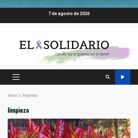
Saltar
7 de agosto de 2026
al
contenido
MENÚ
PRINCIPAL
Inicio
limpieza
limpieza