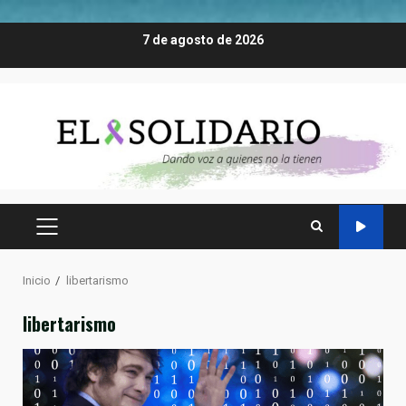
Saltar
7 de agosto de 2026
al
contenido
MENÚ
PRINCIPAL
Inicio
libertarismo
libertarismo