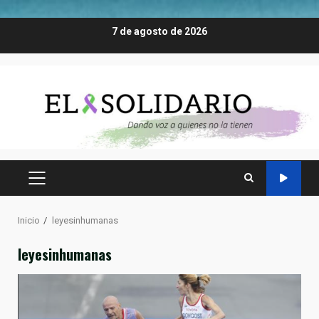
Saltar
7 de agosto de 2026
al
contenido
MENÚ
PRINCIPAL
Inicio
leyesinhumanas
leyesinhumanas