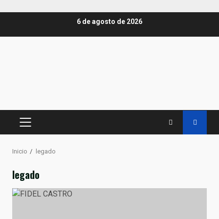
Saltar
6 de agosto de 2026
al
contenido
MENÚ
PRINCIPAL
Inicio
legado
legado